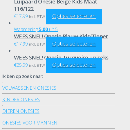
Luipaard Onesie Beige Kids Maat
116/122
Opties selecteren
€
17,99
incl. BTW
Waardering
5.00
uit 5
WEES SNEL! Onesie Blauw Kids/Tiener
Opties selecteren
€
17,99
incl. BTW
WEES SNEL! Onesie Turquoise uniseks
Opties selecteren
€
25,99
incl. BTW
Ik ben op zoek naar:
VOLWASSENEN ONESIES
KINDER ONESIES
DIEREN ONESIES
ONESIES VOOR MANNEN