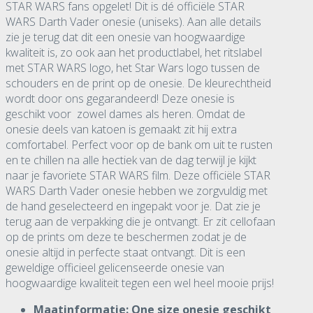
STAR WARS fans opgelet! Dit is dé officiële STAR
WARS Darth Vader onesie (uniseks). Aan alle details
zie je terug dat dit een onesie van hoogwaardige
kwaliteit is, zo ook aan het productlabel, het ritslabel
met STAR WARS logo, het Star Wars logo tussen de
schouders en de print op de onesie. De kleurechtheid
wordt door ons gegarandeerd! Deze onesie is
geschikt voor zowel dames als heren. Omdat de
onesie deels van katoen is gemaakt zit hij extra
comfortabel. Perfect voor op de bank om uit te rusten
en te chillen na alle hectiek van de dag terwijl je kijkt
naar je favoriete STAR WARS film. Deze officiële STAR
WARS Darth Vader onesie hebben we zorgvuldig met
de hand geselecteerd en ingepakt voor je. Dat zie je
terug aan de verpakking die je ontvangt. Er zit cellofaan
op de prints om deze te beschermen zodat je de
onesie altijd in perfecte staat ontvangt. Dit is een
geweldige officieel gelicenseerde onesie van
hoogwaardige kwaliteit tegen een wel heel mooie prijs!
Maatinformatie: One size onesie geschikt