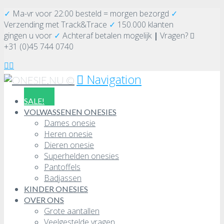
✓
Ma-vr voor 22:00 besteld = morgen bezorgd
✓
Verzending
met Track&Trace
✓
150.000 klanten
gingen u voor
✓
Achteraf betalen mogelijk
|
Vragen?
+31 (0)45 744 0740
Navigation
SALE!
VOLWASSENEN ONESIES
Dames onesie
Heren onesie
Dieren onesie
Superhelden onesies
Pantoffels
Badjassen
KINDER ONESIES
OVER ONS
Grote aantallen
Veelgestelde vragen