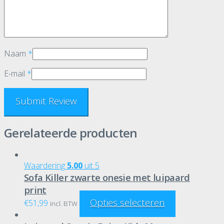
Naam
*
E-mail
*
Gerelateerde producten
Waardering
5.00
uit 5
Sofa Killer zwarte onesie met luipaard
print
Opties selecteren
€
51,99
incl. BTW