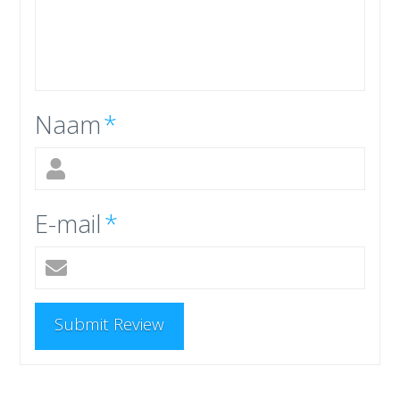
Naam
*
E-mail
*