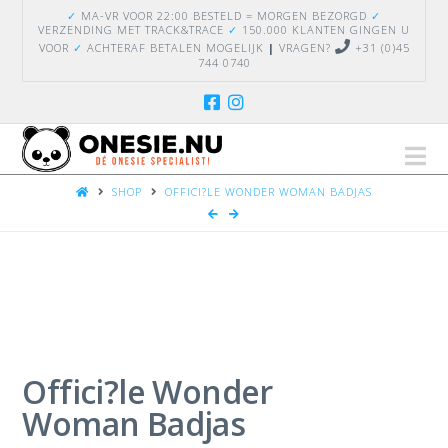
✓
MA-VR VOOR 22:00 BESTELD = MORGEN BEZORGD
✓
VERZENDING
MET TRACK&TRACE
✓
150.000 KLANTEN GINGEN U
VOOR
✓
ACHTERAF BETALEN MOGELIJK
|
VRAGEN?
+31 (0)45
744 0740
Na
HOME
SHOP
OFFICI?LE WONDER WOMAN BADJAS
Offici?le Wonder
Woman Badjas