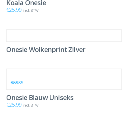
Koala Onesie
€
25,99
incl. BTW
Onesie Wolkenprint Zilver
Waardering
5.00
uit 5
Onesie Blauw Uniseks
€
25,99
incl. BTW