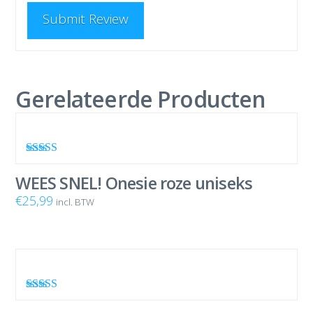
Gerelateerde Producten
Waardering
5.00
uit 5
WEES SNEL! Onesie roze uniseks
€
25,99
incl. BTW
Waardering
4.80
uit 5