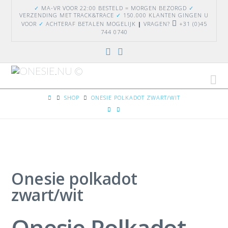
✓
MA-VR VOOR 22:00 BESTELD = MORGEN BEZORGD
✓
VERZENDING
MET TRACK&TRACE
✓
150.000 KLANTEN GINGEN U
VOOR
✓
ACHTERAF BETALEN MOGELIJK
|
VRAGEN?
+31 (0)45
744 0740
Na
HOME
SHOP
ONESIE POLKADOT ZWART/WIT
Onesie polkadot
zwart/wit
Onesie Polkadot