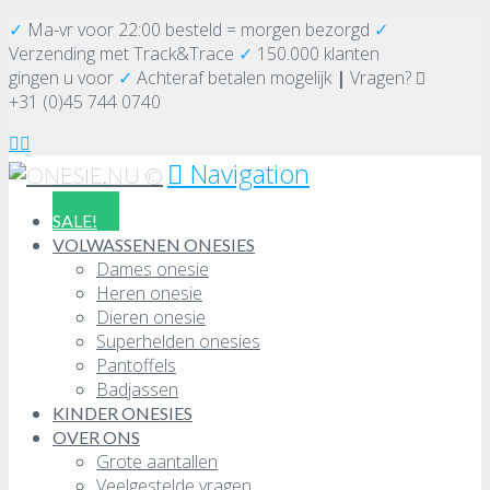
✓
Ma-vr voor 22:00 besteld = morgen bezorgd
✓
Verzending
met Track&Trace
✓
150.000 klanten
gingen u voor
✓
Achteraf betalen mogelijk
|
Vragen?
+31 (0)45 744 0740
Navigation
SALE!
VOLWASSENEN ONESIES
Dames onesie
Heren onesie
Dieren onesie
Superhelden onesies
Pantoffels
Badjassen
KINDER ONESIES
OVER ONS
Grote aantallen
Veelgestelde vragen