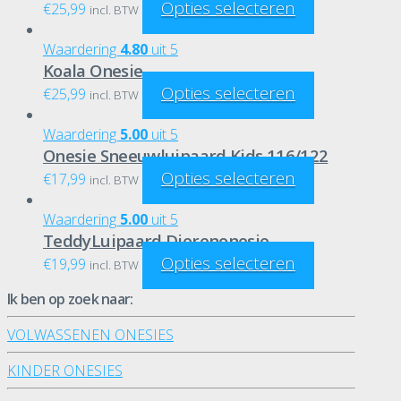
Opties selecteren
€
25,99
incl. BTW
Waardering
4.80
uit 5
Koala Onesie
Opties selecteren
€
25,99
incl. BTW
Waardering
5.00
uit 5
Onesie Sneeuwluipaard Kids 116/122
Opties selecteren
€
17,99
incl. BTW
Waardering
5.00
uit 5
TeddyLuipaard Dierenonesie
Opties selecteren
€
19,99
incl. BTW
Ik ben op zoek naar:
VOLWASSENEN ONESIES
KINDER ONESIES