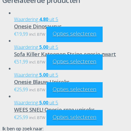
Gerelateerde producten
Waardering
4.80
uit 5
Onesie Dinosaurus
Opties selecteren
€
19,99
incl. BTW
Waardering
5.00
uit 5
Sofa Killer Katoenen Stripe onesie zwart
Opties selecteren
€
51,99
incl. BTW
Waardering
5.00
uit 5
Onesie Blauw Uniseks
Opties selecteren
€
25,99
incl. BTW
Waardering
5.00
uit 5
WEES SNEL! Onesie roze uniseks
Opties selecteren
€
25,99
incl. BTW
Ik ben op zoek naar: