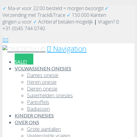
✓
Ma-vr voor 22:00 besteld = morgen bezorgd
✓
Verzending
met Track&Trace
✓
150.000 klanten
gingen u voor
✓
Achteraf betalen mogelijk
|
Vragen?
+31 (0)45 744 0740
Navigation
SALE!
VOLWASSENEN ONESIES
Dames onesie
Heren onesie
Dieren onesie
Superhelden onesies
Pantoffels
Badjassen
KINDER ONESIES
OVER ONS
Grote aantallen
Veelgestelde vragen