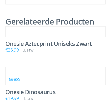
Gerelateerde Producten
Onesie Aztecprint Uniseks Zwart
€
25,99
incl. BTW
Waardering
4.80
uit 5
Onesie Dinosaurus
€
19,99
incl. BTW