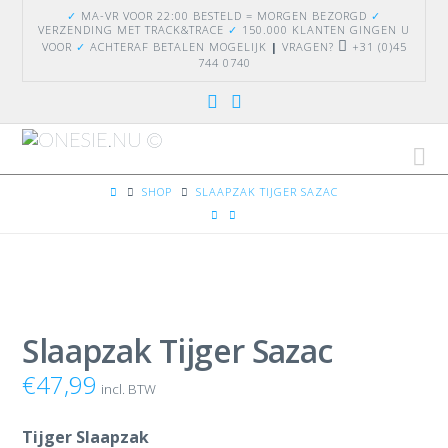
✓
MA-VR VOOR 22:00 BESTELD = MORGEN BEZORGD
✓
VERZENDING
MET TRACK&TRACE
✓
150.000 KLANTEN GINGEN U
VOOR
✓
ACHTERAF BETALEN MOGELIJK
|
VRAGEN?
+31 (0)45
744 0740
Na
HOME
SHOP
SLAAPZAK TIJGER SAZAC
Slaapzak Tijger Sazac
€
47,99
incl. BTW
Tijger Slaapzak