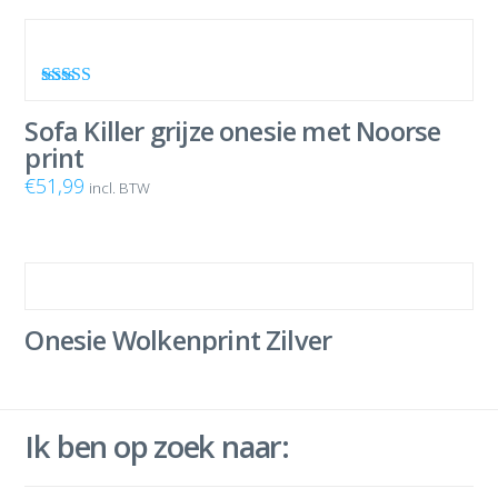
Waardering
5.00
uit 5
Sofa Killer grijze onesie met Noorse
print
€
51,99
incl. BTW
Onesie Wolkenprint Zilver
Ik ben op zoek naar: