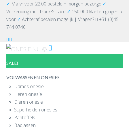
✓
Ma-vr voor 22:00 besteld = morgen bezorgd
✓
Verzending
met Track&Trace
✓
150.000 klanten gingen u
voor
✓
Achteraf betalen mogelijk
|
Vragen?
+31 (0)45
744 0740
Navigation
SALE!
VOLWASSENEN ONESIES
Dames onesie
Heren onesie
Dieren onesie
Superhelden onesies
Pantoffels
Badjassen