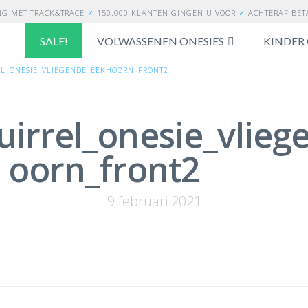
NG
MET TRACK&TRACE
✓
150.000 KLANTEN GINGEN U VOOR
✓
ACHTERAF BE
SALE!
VOLWASSENEN ONESIES
KINDER 
EL_ONESIE_VLIEGENDE_EEKHOORN_FRONT2
uirrel_onesie_vlie
oorn_front2
9 februari 2021