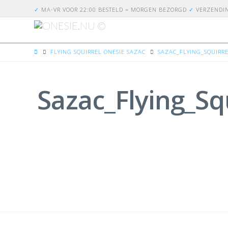
✓
MA-VR VOOR 22:00 BESTELD = MORGEN BEZORGD
✓
VERZENDI
HOME
FLYING SQUIRREL ONESIE SAZAC
SAZAC_FLYING_SQUIRR
Sazac_Flying_Sq