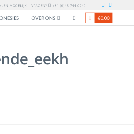
TALEN MOGELIJK
|
VRAGEN?
+31 (0)45 744 0740
ONESIES
OVER ONS
€
0,00
gende_eekh