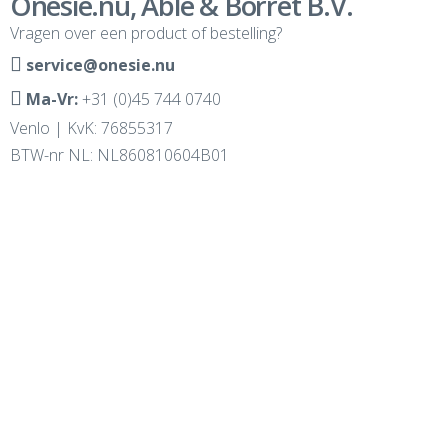
Onesie.nu, Able & Borret B.V.
Vragen over een product of bestelling?
service@onesie.nu
Ma-Vr:
+31 (0)45 744 0740
Venlo | KvK: 76855317
BTW-nr NL: NL860810604B01