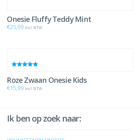
Onesie Fluffy Teddy Mint
€
25,99
incl. BTW
Waardering
5.00
uit 5
Roze Zwaan Onesie Kids
€
15,99
incl. BTW
Ik ben op zoek naar: