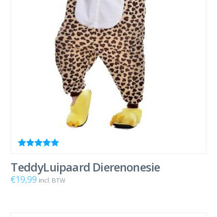
Waardering
5.00
uit 5
TeddyLuipaard Dierenonesie
€
19,99
incl. BTW