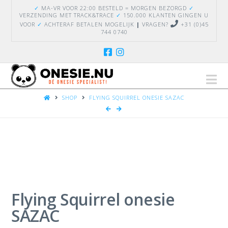
✓
MA-VR VOOR 22:00 BESTELD = MORGEN BEZORGD
✓
VERZENDING
MET TRACK&TRACE
✓
150.000 KLANTEN GINGEN U
VOOR
✓
ACHTERAF BETALEN MOGELIJK
|
VRAGEN?
+31 (0)45
744 0740
Na
HOME
SHOP
FLYING SQUIRREL ONESIE SAZAC
Flying Squirrel onesie
SAZAC