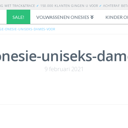
NG
MET TRACK&TRACE
✓
150.000 KLANTEN GINGEN U VOOR
✓
ACHTERAF BE
SALE!
VOLWASSENEN ONESIES
KINDER O
E-ONESIE-UNISEKS-DAMES-VOOR
nesie-uniseks-dam
9 februari 2021