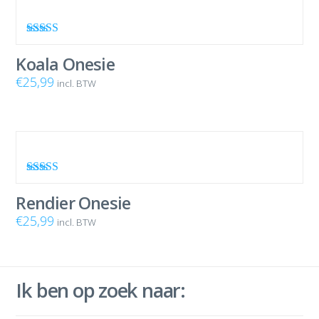
Waardering
4.80
uit 5
Koala Onesie
€
25,99
incl. BTW
Waardering
4.80
uit 5
Rendier Onesie
€
25,99
incl. BTW
Ik ben op zoek naar: