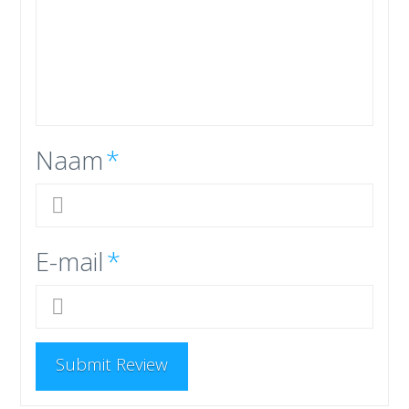
Naam
*
E-mail
*