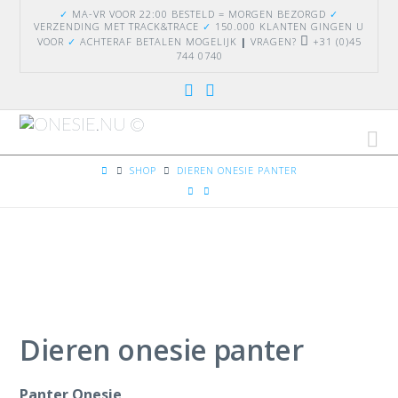
✓
MA-VR VOOR 22:00 BESTELD = MORGEN BEZORGD
✓
VERZENDING
MET TRACK&TRACE
✓
150.000 KLANTEN GINGEN U
VOOR
✓
ACHTERAF BETALEN MOGELIJK
|
VRAGEN?
+31 (0)45
744 0740
Na
HOME
SHOP
DIEREN ONESIE PANTER
Dieren onesie panter
Panter Onesie