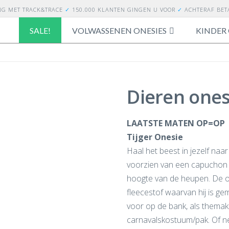
NG
MET TRACK&TRACE
✓
150.000 KLANTEN GINGEN U VOOR
✓
ACHTERAF BE
SALE!
VOLWASSENEN ONESIES
KINDER 
Dieren ones
LAATSTE MATEN OP=OP
Tijger Onesie
Haal het beest in jezelf naa
voorzien van een capuchon m
hoogte van de heupen. De ones
fleecestof waarvan hij is ge
voor op de bank, als themakle
carnavalskostuum/pak. Of 