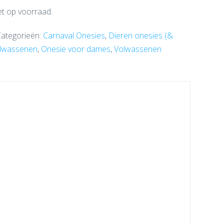
et op voorraad.
Categorieën:
Carnaval Onesies
,
Dieren onesies (&
olwassenen
,
Onesie voor dames
,
Volwassenen