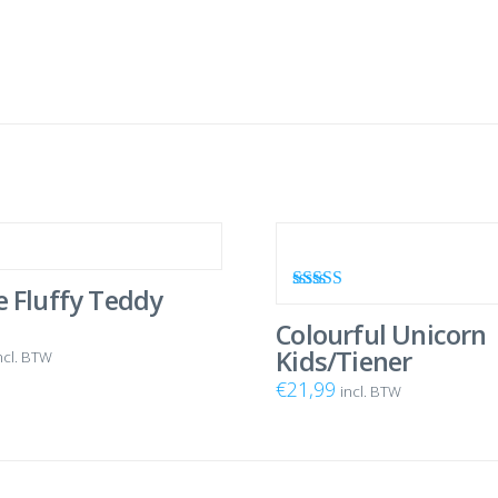
e Fluffy Teddy
Waardering
4.67
uit 5
Colourful Unicorn
Kids/Tiener
ncl. BTW
€
21,99
incl. BTW