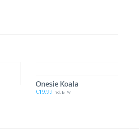
Onesie Koala
€
19,99
incl. BTW