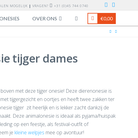
TALEN MOGELIJK
|
VRAGEN?
+31 (0)45 744 0740
ONESIES
OVER ONS
€
0,00
ie tijger dames
r boven met deze tijger onesie! Deze dierenonesie is
et tijgergezicht en oortjes en heeft twee zakken ter
ie tijger zit heerlijk en is lekker zacht dankzij de
maakt. Deze animalonesie is ideaal als pyjama/huispak
ding op een feestje, als festival-outfit of
neem je
kleine welpjes
mee op avontuur!