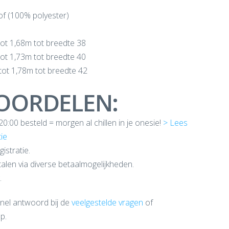
of (100% polyester)
ot 1,68m tot breedte 38
ot 1,73m tot breedte 40
tot 1,78m tot breedte 42
OORDELEN:
:00 besteld = morgen al chillen in je onesie!
> Lees
ie
istratie.
etalen via diverse betaalmogelijkheden.
.
snel antwoord bij de
veelgestelde vragen
of
p.