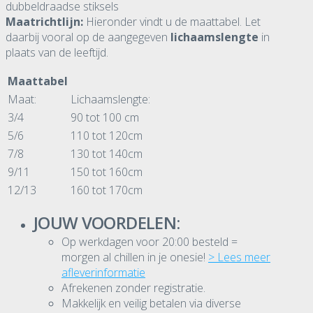
dubbeldraadse stiksels
Maatrichtlijn:
Hieronder vindt u de maattabel. Let
daarbij vooral op de aangegeven
lichaamslengte
in
plaats van de leeftijd.
Maattabel
Maat:
Lichaamslengte:
3/4
90 tot 100 cm
5/6
110 tot 120cm
7/8
130 tot 140cm
9/11
150 tot 160cm
12/13
160 tot 170cm
JOUW VOORDELEN:
Op werkdagen voor 20:00 besteld =
morgen al chillen in je onesie!
> Lees meer
afleverinformatie
Afrekenen zonder registratie.
Makkelijk en veilig betalen via diverse