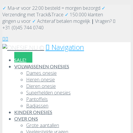
✓
Ma-vr voor 22:00 besteld = morgen bezorgd
✓
Verzending
met Track&Trace
✓
150.000 klanten
gingen u voor
✓
Achteraf betalen mogelijk
|
Vragen?
+31 (0)45 744 0740
Navigation
SALE!
VOLWASSENEN ONESIES
Dames onesie
Heren onesie
Dieren onesie
Superhelden onesies
Pantoffels
Badjassen
KINDER ONESIES
OVER ONS
Grote aantallen
Veelgestelde vragen