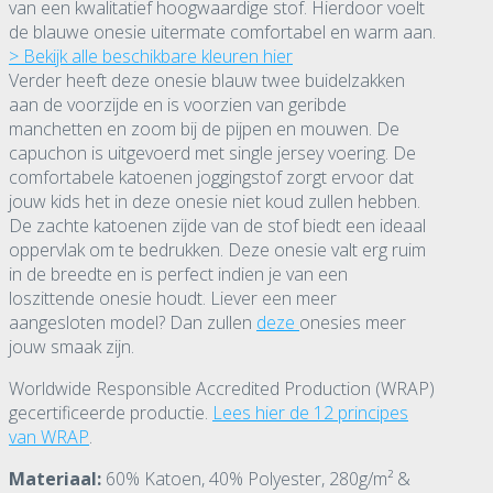
van een kwalitatief hoogwaardige stof. Hierdoor voelt
de blauwe onesie uitermate comfortabel en warm aan.
> Bekijk alle beschikbare kleuren hier
Verder heeft deze onesie blauw twee buidelzakken
aan de voorzijde en is voorzien van geribde
manchetten en zoom bij de pijpen en mouwen. De
capuchon is uitgevoerd met single jersey voering. De
comfortabele katoenen joggingstof zorgt ervoor dat
jouw kids het in deze onesie niet koud zullen hebben.
De zachte katoenen zijde van de stof biedt een ideaal
oppervlak om te bedrukken. Deze onesie valt erg ruim
in de breedte en is perfect indien je van een
loszittende onesie houdt. Liever een meer
aangesloten model? Dan zullen
deze
onesies meer
jouw smaak zijn.
Worldwide Responsible Accredited Production (WRAP)
gecertificeerde productie.
Lees hier de 12 principes
van WRAP
.
Materiaal:
60% Katoen, 40% Polyester, 280g/m² &