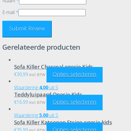
Naam
*
E-mail
*
Gerelateerde producten
Sofa Killer Charcoal onesie Kids
Opties selecteren
€
30,99
incl. BTW
Waardering
4.00
uit 5
Teddyluipaard Onesie Kids
Opties selecteren
€
16,99
incl. BTW
Waardering
5.00
uit 5
Sofa Killer Katoenen Stripe onesie kids
Opties selecteren
€
35,99
incl. BTW