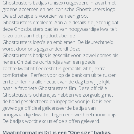
Ghostbusters badjas (unisex) uitgevoerd in zwart met
groene accenten en het iconische Ghostbusters logo.
De achterzijde is voorzien van een groot
Ghostbusters embleem. Aan alle details zie je terug dat
deze Ghostbusters badjas van hoogwaardige kwaliteit
is, zo ook aan het productlabel, de
Ghostbusters logo's en emblemen. De kleurechtheid
wordt door ons gegarandeerd! Deze
Ghostbusters badjas is geschikt voor zowel dames als
heren. Omdat de ochtendjas van een goede
zachte kwaliteit fleecestof is gemaakt, zit hij extra
comfortabel. Perfect voor op de bank om uit te rusten
en te chillen na alle hectiek van de dag terwijl je kijkt
naar je favoriete Ghostbusters film. Deze officiële
Ghostbusters ochtendjas hebben we zorgvuldig met
de hand geselecteerd en ingepakt voor je. Dit is een
geweldige officieel gelicenseerde badjas van
hoogwaardige kwaliteit tegen een wel heel mooie prijs!
De badjas wordt exclusief de sloffen geleverd.
Maatinformatie: Dit is een “One size” badjas.