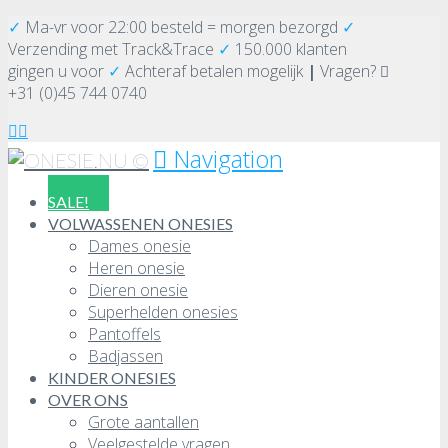
✓
Ma-vr voor 22:00 besteld = morgen bezorgd
✓
Verzending
met Track&Trace
✓
150.000 klanten
gingen u voor
✓
Achteraf betalen mogelijk
|
Vragen?
+31 (0)45 744 0740
Navigation
SALE!
VOLWASSENEN ONESIES
Dames onesie
Heren onesie
Dieren onesie
Superhelden onesies
Pantoffels
Badjassen
KINDER ONESIES
OVER ONS
Grote aantallen
Veelgestelde vragen