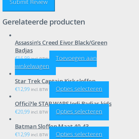
Gerelateerde producten
Assassin’s Creed Eivor Black/Green
Badjas
Toevoegen aan
€
16,99
incl. BTW
winkelwagen
Star Trek Captain Kirk sloffen
Opties selecteren
€
12,99
incl. BTW
Offici?le STAR WARS Jedi Badjas kids
Opties selecteren
€
20,99
incl. BTW
Batman Sloffen Maat 40-43
Opties selecteren
€
12,99
incl. BTW