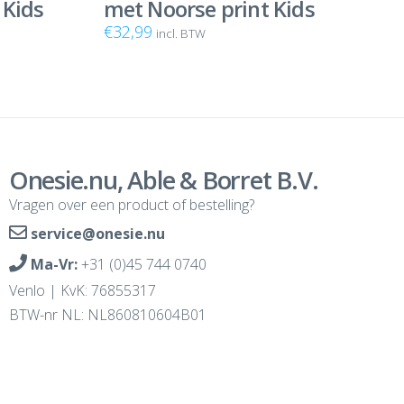
 Kids
met Noorse print Kids
€
32,99
incl. BTW
Onesie.nu, Able & Borret B.V.
Vragen over een product of bestelling?
service@onesie.nu
Ma-Vr:
+31 (0)45 744 0740
Venlo | KvK: 76855317
BTW-nr NL: NL860810604B01