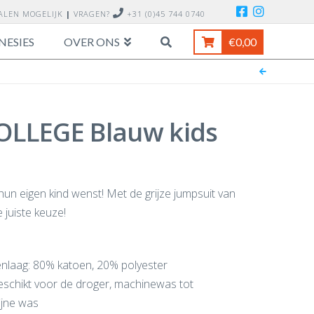
TALEN MOGELIJK
|
VRAGEN?
+31 (0)45 744 0740
NESIES
OVER ONS
€
0,00
OLLEGE Blauw kids
n eigen kind wenst! Met de grijze jumpsuit van
 juiste keuze!
tenlaag: 80% katoen, 20% polyester
geschikt voor de droger, machinewas tot
ijne was