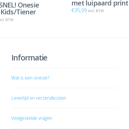
met luipaard print
 5
SNEL! Onesie
€
35,99
 Kids/Tiener
incl. BTW
ncl. BTW
Informatie
Wat is een onesie?
Levertijd en verzendkosten
Veelgestelde vragen