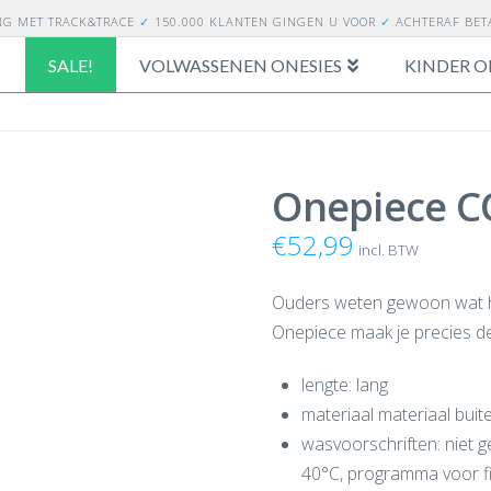
NG
MET TRACK&TRACE
✓
150.000 KLANTEN GINGEN U VOOR
✓
ACHTERAF BE
SALE!
VOLWASSENEN ONESIES
KINDER O
Onepiece C
€
52,99
incl. BTW
Ouders weten gewoon wat hu
Onepiece maak je precies de
lengte: lang
materiaal materiaal bui
wasvoorschriften: niet 
40°C, programma voor f