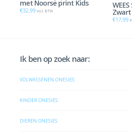
met Noorse print Kids
5.00
uit
WEES 
€
32,99
Zwart
incl. BTW
€
17,99
i
Ik ben op zoek naar:
VOLWASSENEN ONESIES
KINDER ONESIES
DIEREN ONESIES