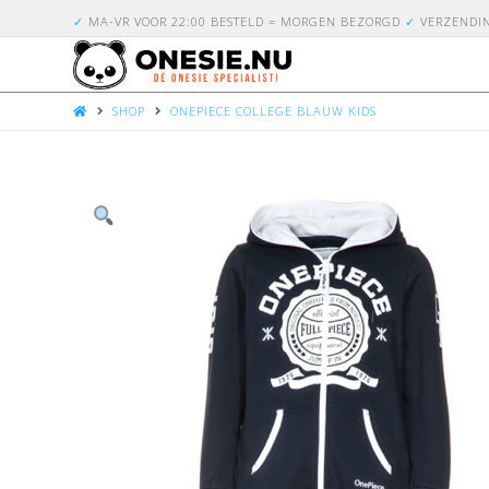
✓
MA-VR VOOR 22:00 BESTELD = MORGEN BEZORGD
✓
VERZENDI
HOME
SHOP
ONEPIECE COLLEGE BLAUW KIDS