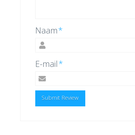
Naam
*
E-mail
*