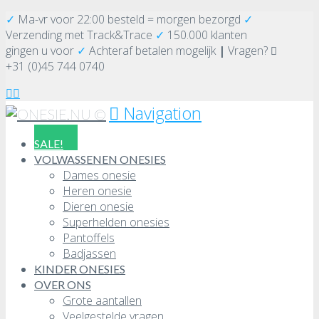
✓
Ma-vr voor 22:00 besteld = morgen bezorgd
✓
Verzending
met Track&Trace
✓
150.000 klanten
gingen u voor
✓
Achteraf betalen mogelijk
|
Vragen?
+31 (0)45 744 0740
Navigation
SALE!
VOLWASSENEN ONESIES
Dames onesie
Heren onesie
Dieren onesie
Superhelden onesies
Pantoffels
Badjassen
KINDER ONESIES
OVER ONS
Grote aantallen
Veelgestelde vragen