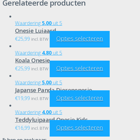
Gerelateerde producten
Waardering
5.00
uit 5
Onesie Luiaard
Opties selecteren
€
25,99
incl. BTW
Waardering
4.80
uit 5
Koala Onesie
Opties selecteren
€
25,99
incl. BTW
Waardering
5.00
uit 5
Japanse Panda Dierenonesie
Opties selecteren
€
19,99
incl. BTW
Waardering
4.00
uit 5
Teddyluipaard Onesie Kids
Opties selecteren
€
16,99
incl. BTW
Ik ben op zoek naar: