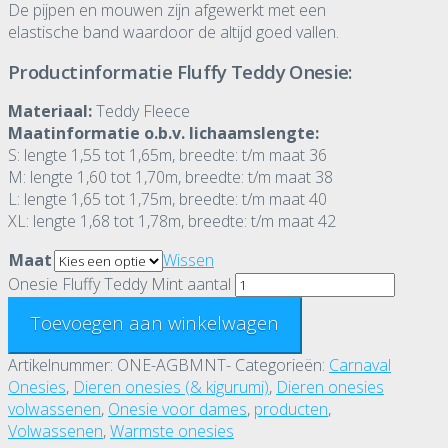
De pijpen en mouwen zijn afgewerkt met een
elastische band waardoor de altijd goed vallen.
Productinformatie Fluffy Teddy Onesie:
Materiaal:
Teddy Fleece
Maatinformatie o.b.v. lichaamslengte:
S: lengte 1,55 tot 1,65m, breedte: t/m maat 36
M: lengte 1,60 tot 1,70m, breedte: t/m maat 38
L: lengte 1,65 tot 1,75m, breedte: t/m maat 40
XL: lengte 1,68 tot 1,78m, breedte: t/m maat 42
Maat
Wissen
Onesie Fluffy Teddy Mint aantal
Toevoegen aan winkelwagen
Artikelnummer:
ONE-AGBMNT-
Categorieën:
Carnaval
Onesies
,
Dieren onesies (& kigurumi)
,
Dieren onesies
volwassenen
,
Onesie voor dames
,
producten
,
Volwassenen
,
Warmste onesies