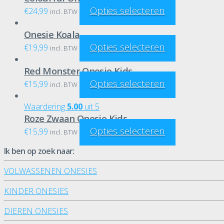
Opties selecteren
€
24,99
incl. BTW
Onesie Koala
Opties selecteren
€
19,99
incl. BTW
Red Monster Onesie Kids
Opties selecteren
€
15,99
incl. BTW
Waardering
5.00
uit 5
Roze Zwaan Onesie Kids
Opties selecteren
€
15,99
incl. BTW
Ik ben op zoek naar:
VOLWASSENEN ONESIES
KINDER ONESIES
DIEREN ONESIES