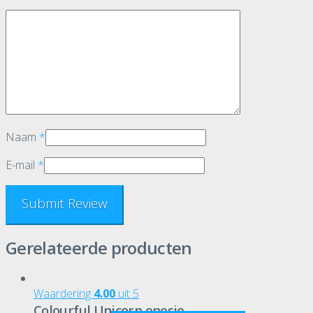
Naam
*
E-mail
*
Gerelateerde producten
Waardering
4.00
uit 5
Colourful Unicorn onesie