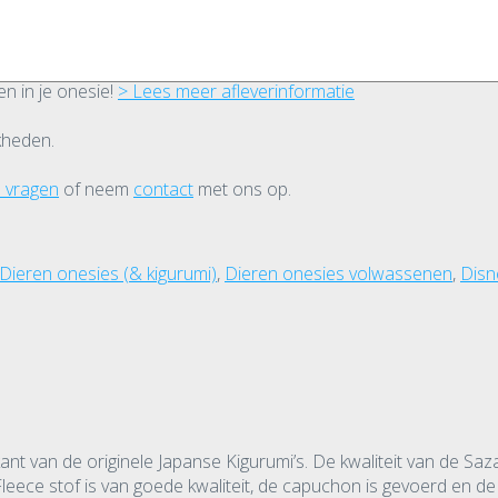
n in je onesie!
> Lees meer afleverinformatie
jkheden.
e vragen
of neem
contact
met ons op.
Dieren onesies (& kigurumi)
,
Dieren onesies volwassenen
,
Disn
kant van de originele Japanse Kigurumi’s. De kwaliteit van de Saza
Fleece stof is van goede kwaliteit, de capuchon is gevoerd en d