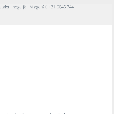
etalen mogelijk
|
Vragen?
+31 (0)45 744