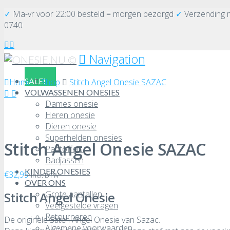
✓
Ma-vr voor 22:00 besteld = morgen bezorgd
✓
Verzending
0740
Navigation
SALE!
Home
Shop
Stitch Angel Onesie SAZAC
VOLWASSENEN ONESIES
Dames onesie
Heren onesie
Dieren onesie
Superhelden onesies
Stitch Angel Onesie SAZAC
Pantoffels
Badjassen
KINDER ONESIES
€
32,99
incl. BTW
OVER ONS
Grote aantallen
Stitch Angel Onesie
Veelgestelde vragen
Retourneren
De originele Stitch Angel Onesie van Sazac.
Algemene voorwaarden