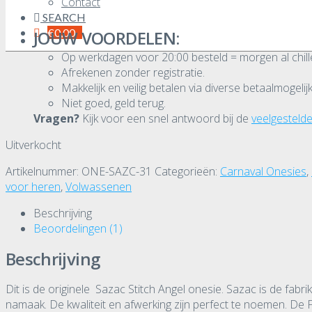
Contact
SEARCH
€
0,00
JOUW VOORDELEN:
Op werkdagen voor 20:00 besteld = morgen al chille
Afrekenen zonder registratie.
Makkelijk en veilig betalen via diverse betaalmogeli
Niet goed, geld terug.
Vragen?
Kijk voor een snel antwoord bij de
veelgesteld
Uitverkocht
Artikelnummer:
ONE-SAZC-31
Categorieën:
Carnaval Onesies
,
voor heren
,
Volwassenen
Beschrijving
Beoordelingen (1)
Beschrijving
Dit is de originele Sazac Stitch Angel onesie. Sazac is de fabri
namaak. De kwaliteit en afwerking zijn perfect te noemen. De 