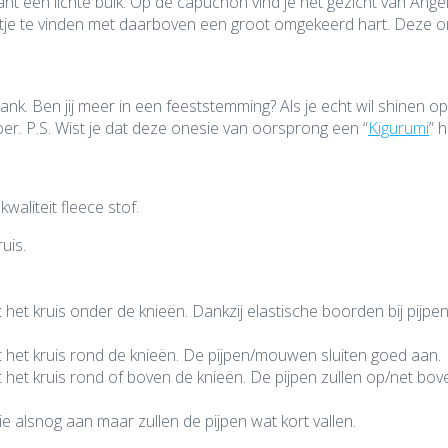
t een lichte buik. Op de capuchon vind je het gezicht van Angel
rtje te vinden met daarboven een groot omgekeerd hart. Deze one
k. Ben jij meer in een feeststemming? Als je echt wil shinen op 
er. P.S. Wist je dat deze onesie van oorsprong een “
Kigurumi
” 
aliteit fleece stof.
uis.
lt het kruis onder de knieën. Dankzij elastische boorden bij pij
lt het kruis rond de knieën. De pijpen/mouwen sluiten goed aan.
lt het kruis rond of boven de knieën. De pijpen zullen op/net bo
 alsnog aan maar zullen de pijpen wat kort vallen.