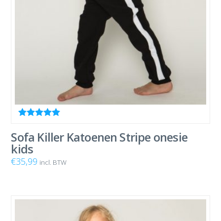
Waardering
5.00
uit 5
Sofa Killer Katoenen Stripe onesie
kids
€
35,99
incl. BTW