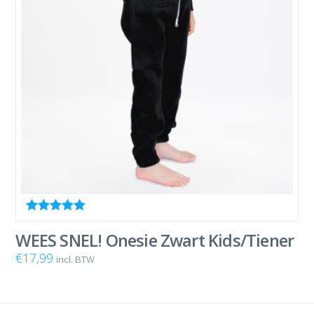
Waardering
5.00
uit 5
WEES SNEL! Onesie Zwart Kids/Tiener
€
17,99
incl. BTW