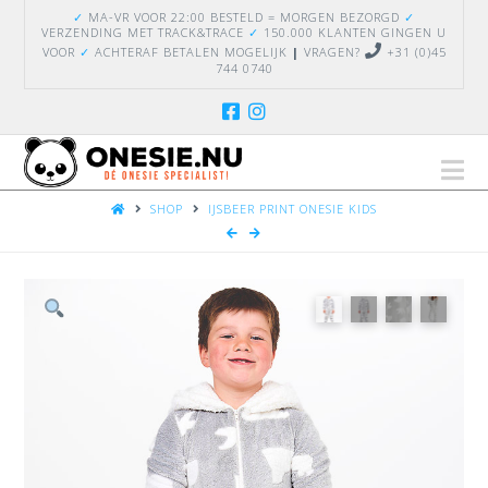
✓
MA-VR VOOR 22:00 BESTELD = MORGEN BEZORGD
✓
VERZENDING
MET TRACK&TRACE
✓
150.000 KLANTEN GINGEN U
VOOR
✓
ACHTERAF BETALEN MOGELIJK
|
VRAGEN?
+31 (0)45
744 0740
Na
HOME
SHOP
IJSBEER PRINT ONESIE KIDS