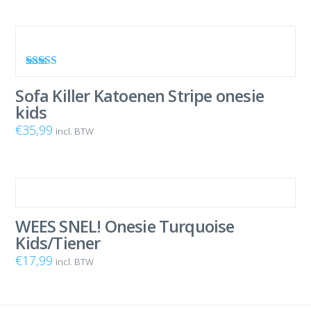
Waardering
5.00
uit 5
Sofa Killer Katoenen Stripe onesie
kids
€
35,99
incl. BTW
WEES SNEL! Onesie Turquoise
Kids/Tiener
€
17,99
incl. BTW