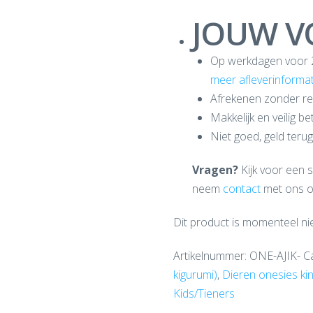
JOUW V
Op werkdagen voor 20
meer afleverinformat
Afrekenen zonder reg
Makkelijk en veilig b
Niet goed, geld terug
Vragen?
Kijk voor een 
neem
contact
met ons o
Dit product is momenteel ni
Artikelnummer:
ONE-AJIK-
C
kigurumi)
,
Dieren onesies ki
Kids/Tieners