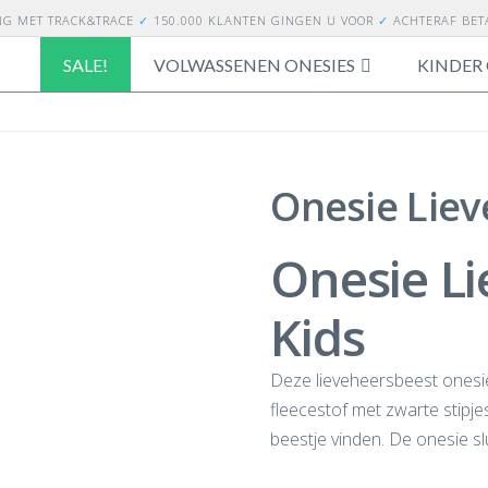
NG
MET TRACK&TRACE
✓
150.000 KLANTEN GINGEN U VOOR
✓
ACHTERAF BE
SALE!
VOLWASSENEN ONESIES
KINDER 
Onesie Liev
Onesie Li
Kids
Deze lieveheersbeest onesi
fleecestof met zwarte stipje
beestje vinden. De onesie sl