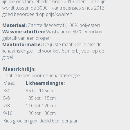
lijn die ons familiebedrijf sinds 2013 voert. Deze lijn
wordt tussen de 3000+ klantrecensies sinds 2013
goed beoordeeld op prijs/kwaliteit.
Materiaal:
Zachte fleecestof (100% polyester)
Wasvoorschriften:
Wasbaar op 30°C. Voorkom
gebruik van een droger.
Maatinformatie:
De juiste maat kies je met de
lichaamslengte. Tel voor kids 6cm erbij voor op de
groei.
Maatrichtlijn:
Laat je leiden door de lichaamslengte
Maat:
Lichaamslengte:
3/4
95 tot 105cm
5/6
105 tot 115cm
7/8
110 tot 120cm
9/10
120 tot 130cm
Kids groeien gemiddeld 6cm per jaar.