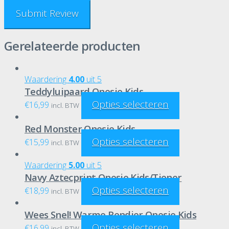
Gerelateerde producten
Waardering
4.00
uit 5
Teddyluipaard Onesie Kids
Opties selecteren
€
16,99
incl. BTW
Red Monster Onesie Kids
Opties selecteren
€
15,99
incl. BTW
Waardering
5.00
uit 5
Navy Aztecprint Onesie Kids/Tiener
Opties selecteren
€
18,99
incl. BTW
Wees Snel! Warme Rendier Onesie Kids
Opties selecteren
€
16,99
incl. BTW