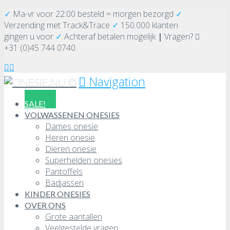
✓
Ma-vr voor 22:00 besteld = morgen bezorgd
✓
Verzending
met Track&Trace
✓
150.000 klanten
gingen u voor
✓
Achteraf betalen mogelijk
|
Vragen?
+31 (0)45 744 0740
Navigation
SALE!
VOLWASSENEN ONESIES
Dames onesie
Heren onesie
Dieren onesie
Superhelden onesies
Pantoffels
Badjassen
KINDER ONESIES
OVER ONS
Grote aantallen
Veelgestelde vragen